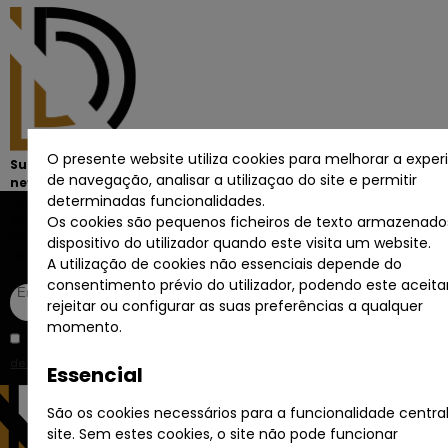
O presente website utiliza cookies para melhorar a exper
Subscreva a
de navegação, analisar a utilizaçao do site e permitir
newsletter
determinadas funcionalidades.
Fique sempre a par
das melhores
Os cookies são pequenos ficheiros de texto armazenado
oportunidades de
dispositivo do utilizador quando este visita um website.
negócio.
A utilização de cookies não essenciais depende do
consentimento prévio do utilizador, podendo este aceitar
rejeitar ou configurar as suas preferências a qualquer
momento.
Li e aceito a
Política
de Privacidade
.
Essencial
São os cookies necessários para a funcionalidade centra
site. Sem estes cookies, o site não pode funcionar