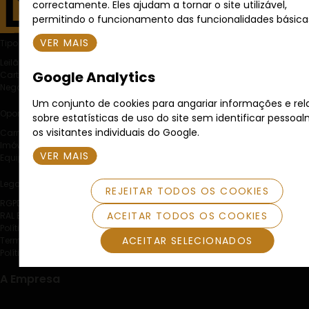
correctamente. Eles ajudam a tornar o site utilizável,
permitindo o funcionamento das funcionalidades básica
VER MAIS
Tipo de Venda
Leilão Eletrónico
Google Analytics
Carta Fechada
Negociação Particular
Um conjunto de cookies para angariar informações e rel
Oportunidades
sobre estatísticas de uso do site sem identificar pessoa
os visitantes individuais do Google.
Carros
Imóveis
VER MAIS
Equipamentos
Legal
REJEITAR TODOS OS COOKIES
RGPD
ACEITAR TODOS OS COOKIES
RAL E RLL
Política de Cookies
ACEITAR SELECIONADOS
Termos e Condições
Política de Privacidade
A Empresa