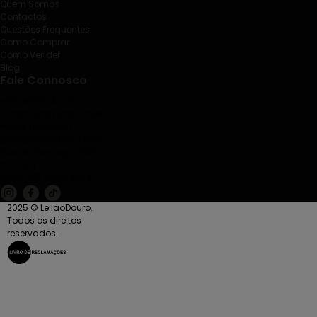
Quem Somos
Contactos
Questões Frequentes
Como Comprar
Como Vender
Blog
Fale Connosco
+351 938 524 202
(Chamada para a rede
móvel nacional)
geral@leilaodouro.com
Rua de Santiago nº85,
1º C. Esq.
4585-513 Rebordosa
2025 © LeilaoDouro.
Todos os direitos
reservados.