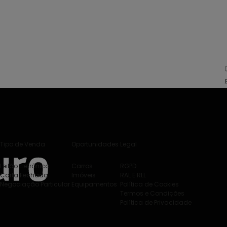
Tipo de Venda
Oportunidades
Legal
Leilão Eletrónico
Carros
RGPD
Carta Fechada
Imóveis
RAL E RLL
Negociação Particular
Equipamentos
Política de Cookies
Termos e Condições
Política de Privacidade