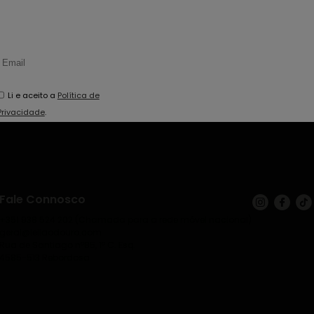
Li e aceito a
Política de
Privacidade
.
Fale Connosco
+351 938 524 202 (Chamada para a rede móvel nacional)
geral@leilaodouro.com
Rua de Santiago nº85, 1º C. Esq.
4585-513 Rebordosa