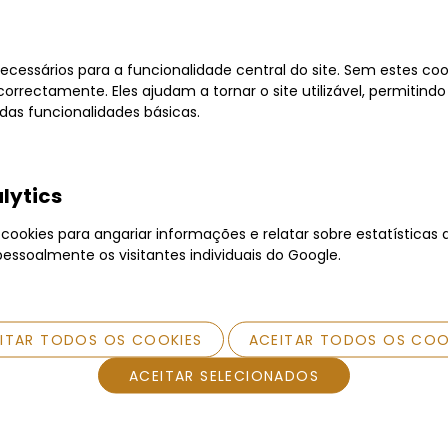
ecessários para a funcionalidade central do site. Sem estes cook
orrectamente. Eles ajudam a tornar o site utilizável, permitindo
as funcionalidades básicas.
lytics
ookies para angariar informações e relatar sobre estatísticas d
pessoalmente os visitantes individuais do Google.
vência Anabela Maria Carneiro
Insolvência Drextil - 
ndes Borges
Vestuário, Unipessoal
EITAR TODOS OS COOKIES
ACEITAR TODOS OS COO
ou a 05/02/2026 17:30H
Terminou a 22/01/2026 17
ACEITAR SELECIONADOS