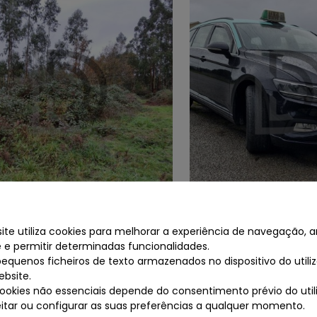
vência José Mário Freitas
Insolvência Jornadas
aio
Unipessoal, Lda
te utiliza cookies para melhorar a experiência de navegação, an
te e permitir determinadas funcionalidades.
pequenos ficheiros de texto armazenados no dispositivo do util
ou a 12/06/2026 17:30H
Terminou a 11/03/2026 17
ebsite.
cookies não essenciais depende do consentimento prévio do uti
jeitar ou configurar as suas preferências a qualquer momento.