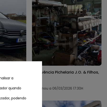
 Calculadas
Insolvência Pichelaria J.O. & Filhos,
Lda
alisar a
izador quando
:33H
Terminou a 06/03/2026 17:30H
lizador, podendo