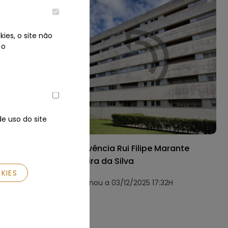
ies, o site não
 o
e uso do site
Produção de
Insolvência Rui Filipe Marante
, Lda
Ferreira da Silva
KIES
:30H
Terminou a 03/12/2025 17:32H