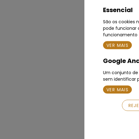
Essencial
São os cookies n
pode funcionar c
funcionamento d
VER MAIS
Google Ana
Um conjunto de c
sem identificar 
VER MAIS
Insol
Ferna
REJ
Termin