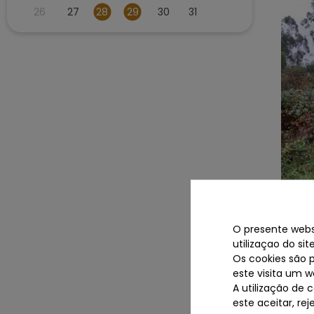
26
27
28
29
30
31
Insol
Samp
O presente websi
utilizaçao do si
Os cookies são 
Termin
este visita um w
A utilização de 
este aceitar, re