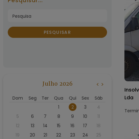
Pesquisar...
PESQUISAR
Julho 2026
<
>
Insol
Lda
Dom
Seg
Ter
Qua
Qui
Sex
Sáb
1
2
3
4
Termin
5
6
7
8
9
10
11
12
13
14
15
16
17
18
19
20
21
22
23
24
25