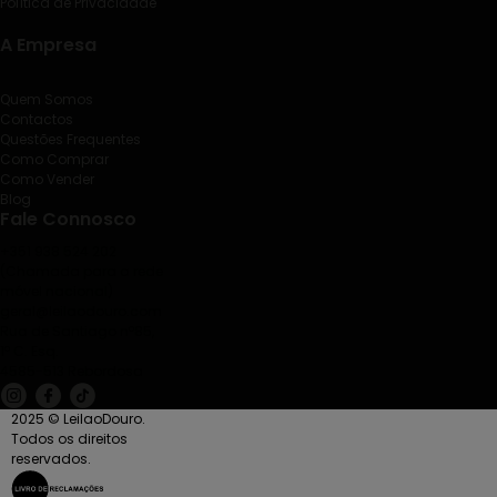
Política de Privacidade
A Empresa
Quem Somos
Contactos
Questões Frequentes
Como Comprar
Como Vender
Blog
Fale Connosco
+351 938 524 202
(Chamada para a rede
móvel nacional)
geral@leilaodouro.com
Rua de Santiago nº85,
1º C. Esq.
4585-513 Rebordosa
2025 © LeilaoDouro.
Todos os direitos
reservados.