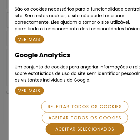
São os cookies necessários para a funcionalidade centra
site. Sem estes cookies, o site não pode funcionar
Telefone
correctamente. Eles ajudam a tornar o site utilizável,
permitindo o funcionamento das funcionalidades básica
Assunto
VER MAIS
Google Analytics
Mensagem
Um conjunto de cookies para angariar informações e rel
sobre estatísticas de uso do site sem identificar pessoa
os visitantes individuais do Google.
VER MAIS
Li e aceito a
Política de Privacidade
.
REJEITAR TODOS OS COOKIES
SUBMETER
ACEITAR TODOS OS COOKIES
ACEITAR SELECIONADOS