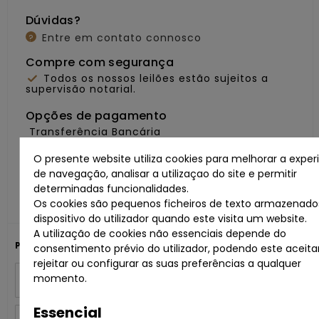
Dúvidas?
Entre em contato connosco
?
Compre com segurança
Todos os nossos leilões estão sujeitos a
supervisão notarial.
Opções de pagamento
Transferência Bancária
O presente website utiliza cookies para melhorar a exper
Partilhe com os seus amigos
de navegação, analisar a utilizaçao do site e permitir
determinadas funcionalidades.
Os cookies são pequenos ficheiros de texto armazenado
dispositivo do utilizador quando este visita um website.
A utilização de cookies não essenciais depende do
Para mais informações:
consentimento prévio do utilizador, podendo este aceitar
rejeitar ou configurar as suas preferências a qualquer
Nome
momento.
Essencial
Email