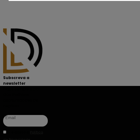
Subscreva a
newsletter
Fique sempre a par
das melhores
oportunidades de
negócio.
Li e aceito a
Política
de Privacidade
.