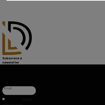
Subscreva a
newsletter
Fique sempre a par
das melhores
oportunidades de
negócio.
Li e aceito a
Política
de Privacidade
.