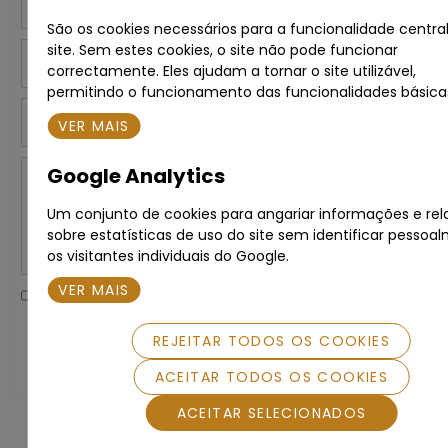
São os cookies necessários para a funcionalidade centra
site. Sem estes cookies, o site não pode funcionar
Telefone
correctamente. Eles ajudam a tornar o site utilizável,
permitindo o funcionamento das funcionalidades básica
Assunto
VER MAIS
Google Analytics
Mensagem
Um conjunto de cookies para angariar informações e rel
sobre estatísticas de uso do site sem identificar pessoa
os visitantes individuais do Google.
VER MAIS
Li e aceito a
Política de Privacidade
.
REJEITAR TODOS OS COOKIES
SUBMETER
ACEITAR TODOS OS COOKIES
ACEITAR SELECIONADOS