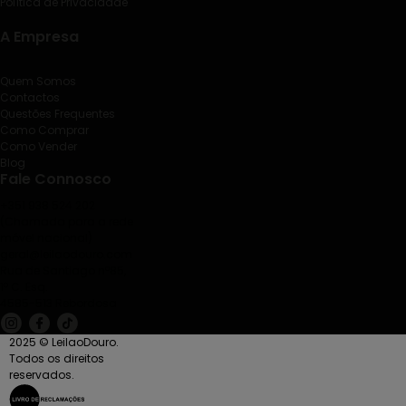
Política de Privacidade
A Empresa
Quem Somos
Contactos
Questões Frequentes
Como Comprar
Como Vender
Blog
Fale Connosco
+351 938 524 202
(Chamada para a rede
móvel nacional)
geral@leilaodouro.com
Rua de Santiago nº85,
1º C. Esq.
4585-513 Rebordosa
2025 © LeilaoDouro.
Todos os direitos
reservados.