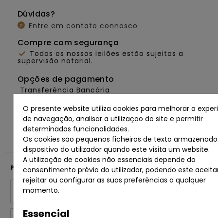
Dúvidas?
Entre em contato connosco
?
Compre com segurança
Todos os nossos leilões estão sujeitos a
supervisão notarial.
Opções de pagamento
Transferência Bancária
O presente website utiliza cookies para melhorar a exper
Partilhe com os seus amigos
de navegação, analisar a utilizaçao do site e permitir
determinadas funcionalidades.
Os cookies são pequenos ficheiros de texto armazenado
dispositivo do utilizador quando este visita um website.
A utilização de cookies não essenciais depende do
Para mais informações:
consentimento prévio do utilizador, podendo este aceitar
rejeitar ou configurar as suas preferências a qualquer
Nome
momento.
Essencial
Email