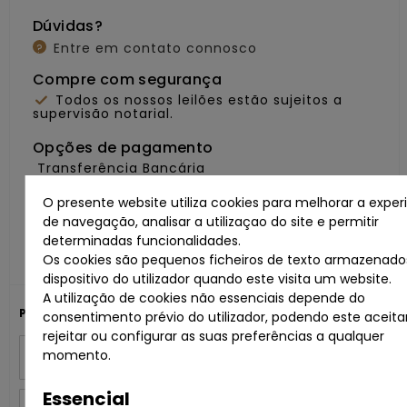
Dúvidas?
Entre em contato connosco
?
Compre com segurança
Todos os nossos leilões estão sujeitos a
supervisão notarial.
Opções de pagamento
Transferência Bancária
O presente website utiliza cookies para melhorar a exper
Partilhe com os seus amigos
de navegação, analisar a utilizaçao do site e permitir
determinadas funcionalidades.
Os cookies são pequenos ficheiros de texto armazenado
dispositivo do utilizador quando este visita um website.
A utilização de cookies não essenciais depende do
Para mais informações:
consentimento prévio do utilizador, podendo este aceitar
rejeitar ou configurar as suas preferências a qualquer
Nome
momento.
Essencial
Email