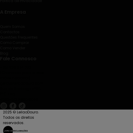
Política de Privacidade
A Empresa
Quem Somos
Contactos
Questões Frequentes
Como Comprar
Como Vender
Blog
Fale Connosco
+351 938 524 202
(Chamada para a rede
móvel nacional)
geral@leilaodouro.com
Rua de Santiago nº85,
1º C. Esq.
4585-513 Rebordosa
2025 © LeilaoDouro.
Todos os direitos
reservados.