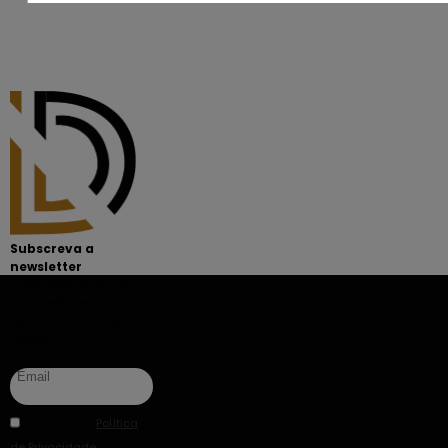
Subscreva a
newsletter
Fique sempre a par
das melhores
oportunidades de
negócio.
Li e aceito a
Política
de Privacidade
.