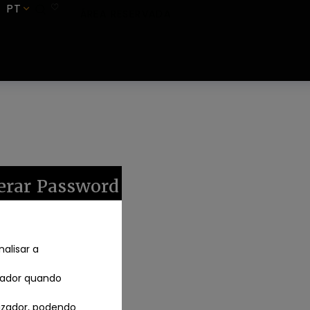
PT
SUBSCREVER
ÁREA RESERVADA
erar Password
alisar a
izador quando
lizador, podendo