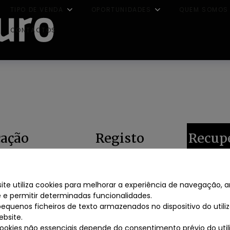
TIPO DE VENDA
OPORTUNIDADES
QUEM SOMOS
CONTACTOS
cação
Registo
Recup
te utiliza cookies para melhorar a experiência de navegação, an
ESQUECEU-SE DA SUA PASSWORD?
te e permitir determinadas funcionalidades.
pequenos ficheiros de texto armazenados no dispositivo do util
duza o seu endereço de email para verificar a sua conta.
ebsite.
cookies não essenciais depende do consentimento prévio do uti