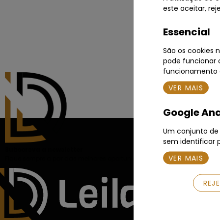
Em
este aceitar, re
Essencial
São os cookies n
pode funcionar c
funcionamento d
VER MAIS
Google Ana
Um conjunto de c
sem identificar 
Subscreva a newsletter
VER MAIS
Fique sempre a par das melhores oportunidades de negócio.
REJ