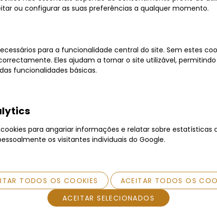
ail
jeitar ou configurar as suas preferências a qualquer momento.
REDEFINIR PALAVRA-PASSE
ecessários para a funcionalidade central do site. Sem estes cook
orrectamente. Eles ajudam a tornar o site utilizável, permitindo
as funcionalidades básicas.
lytics
ookies para angariar informações e relatar sobre estatísticas d
pessoalmente os visitantes individuais do Google.
Tipo de Venda
Oportunidades
Legal
EITAR TODOS OS COOKIES
ACEITAR TODOS OS COO
Leilão Eletrónico
Carros
RGPD
ACEITAR SELECIONADOS
Carta Fechada
Imóveis
RAL E RLL
Negociação Particular
Equipamentos
Política de Cookies
Termos e Condições