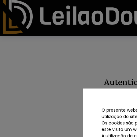
Autenti
O presente websi
utilizaçao do si
Os cookies são 
Intro
este visita um w
A utilização de 