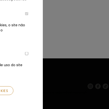
ies, o site não
 o
Li e aceito a
Política de
Privacidade
.
e uso do site
Fale Connosco
KIES
+351 938 524 202 (Chamada para a rede móvel nacional)
geral@leilaodouro.com
Rua de Santiago nº85, 1º C. Esq.
4585-513 Rebordosa