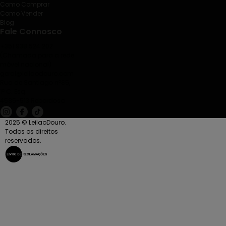
Como Comprar
Como Vender
Blog
Fale Connosco
+351 938 524 202
(Chamada para a rede
móvel nacional)
geral@leilaodouro.com
Rua de Santiago nº85,
1º C. Esq.
4585-513 Rebordosa
2025 © LeilaoDouro.
Todos os direitos
reservados.