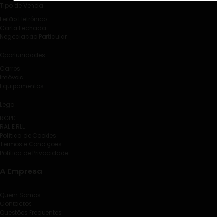
Tipo de Venda
Leilão Eletrónico
Carta Fechada
Negociação Particular
Oportunidades
Carros
Imóveis
Equipamentos
Legal
RGPD
RAL E RLL
Política de Cookies
Termos e Condições
Política de Privacidade
A Empresa
Quem Somos
Contactos
Questões Frequentes