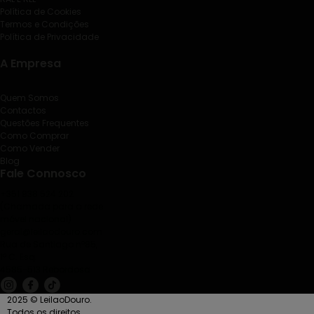
Política de Cookies
Termos e Condições
Política de Privacidade
A Empresa
Quem Somos
Contactos
Questões Frequentes
Como Comprar
Como Vender
Blog
Fale Connosco
+351 938 524 202
(Chamada para a rede
móvel nacional)
geral@leilaodouro.com
Rua de Santiago nº85,
1º C. Esq.
4585-513 Rebordosa
2025 © LeilaoDouro.
Todos os direitos