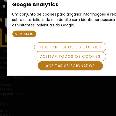
Google Analytics
Li e aceito a
Política
de Privacidade
.
Um conjunto de cookies para angariar informações e rel
sobre estatísticas de uso do site sem identificar pessoa
os visitantes individuais do Google.
VER MAIS
REJEITAR TODOS OS COOKIES
Tipo de Venda
ACEITAR TODOS OS COOKIES
Leilão Eletrónico
Carta Fechada
ACEITAR SELECIONADOS
Negociação Particular
Oportunidades
Carros
Imóveis
Equipamentos
Legal
RGPD
RAL E RLL