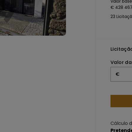
Valor base
€ 428 467
23
Licitaç
Licitaçã
Valor da
€
Cálculo d
Pretende