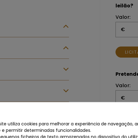
leilão?
Valor:
€
LICI
Pretende
Valor:
€
LICI
te utiliza cookies para melhorar a experiência de navegação, an
te e permitir determinadas funcionalidades.
pequenos ficheiros de texto armazenados no dispositivo do util