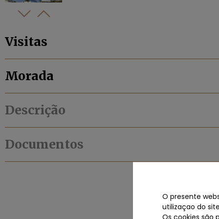
Visitas
Morada
Descrição
Documentos
O presente websi
utilizaçao do si
Os cookies são 