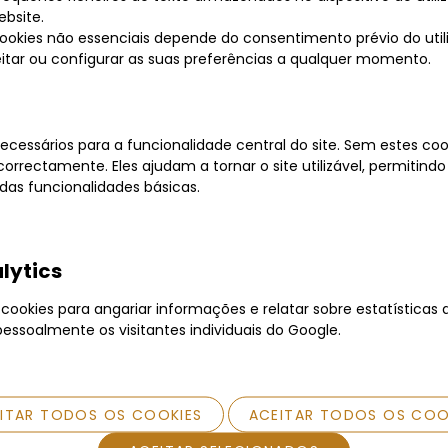
ebsite.
cookies não essenciais depende do consentimento prévio do uti
Maiores 
jeitar ou configurar as suas preferências a qualquer momento.
VER TOD
ecessários para a funcionalidade central do site. Sem estes cook
orrectamente. Eles ajudam a tornar o site utilizável, permitindo
Dúvidas
as funcionalidades básicas.
Entre
?
Compre 
Todos 
notarial.
lytics
Opções
ookies para angariar informações e relatar sobre estatísticas d
Transfer
pessoalmente os visitantes individuais do Google.
Partilhe
EITAR TODOS OS COOKIES
ACEITAR TODOS OS COO