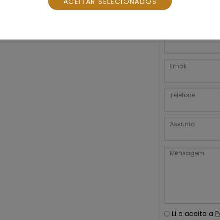
ACEITAR SELECIONADOS
Para mais infor
Nome
Email
Telefone
Assunto
Mensagem
Li e aceito a
P