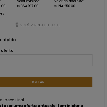
:
Valor mínimo:
Valor de abertura:
.00
€ 364 197.00
€ 214 250.00
ões
VOCÊ VENCEU ESTE LOTE
o rápida
 oferta
LICITAR
e Preço Final
 fazer uma oferta antes do item iniciar o