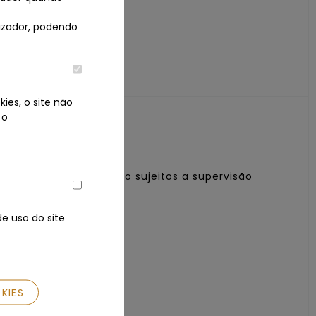
lizador, podendo
Licitações
AS AS LICITAÇÕES
ies, o site não
 o
?
 em contato connosco
com segurança
os nossos leilões estão sujeitos a supervisão
 de pagamento
e uso do site
ência Bancária
 com os seus amigos
KIES