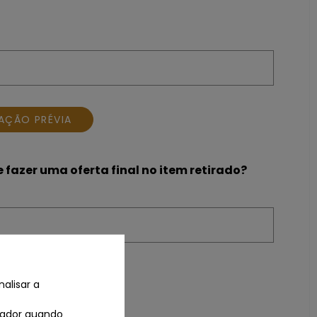
TAÇÃO PRÉVIA
 fazer uma oferta final no item retirado?
TAÇÃO PRÉVIA
alisar a
izador quando