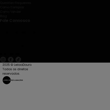
Questões Frequentes
Como Comprar
Como Vender
Blog
Fale Connosco
+351 938 524 202
(Chamada para a rede
móvel nacional)
geral@leilaodouro.com
Rua de Santiago nº85,
1º C. Esq.
4585-513 Rebordosa
2025 © LeilaoDouro.
Todos os direitos
reservados.