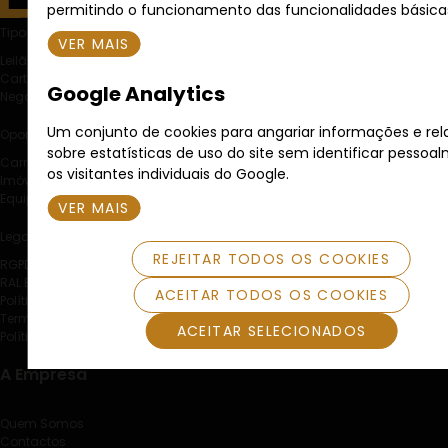
permitindo o funcionamento das funcionalidades básica
Tipo de Venda
VER MAIS
Leilão Eletrónico
Carta Fechada
Google Analytics
Negociação Particular
Um conjunto de cookies para angariar informações e rel
Oportunidades
sobre estatísticas de uso do site sem identificar pessoa
Carros
os visitantes individuais do Google.
Imóveis
Equipamentos
VER MAIS
Legal
REJEITAR TODOS OS COOKIES
RGPD
RAL E RLL
ACEITAR TODOS OS COOKIES
Política de Cookies
Termos e Condições
ACEITAR SELECIONADOS
Política de Privacidade
A Empresa
Quem Somos
Contactos