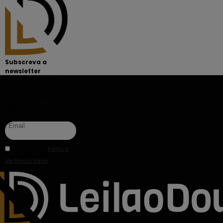
Subscreva a
newsletter
Fique sempre a par
das melhores
oportunidades de
negócio.
Li e aceito a
Política
de Privacidade
.