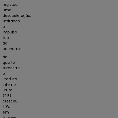
registou
uma
desaceleração,
limitando
o
impulso
total
da
economia.
No
quarto
trimestre,
o
Produto
Interno
Bruto
(PIB)
cresceu
1,9%
em
termos