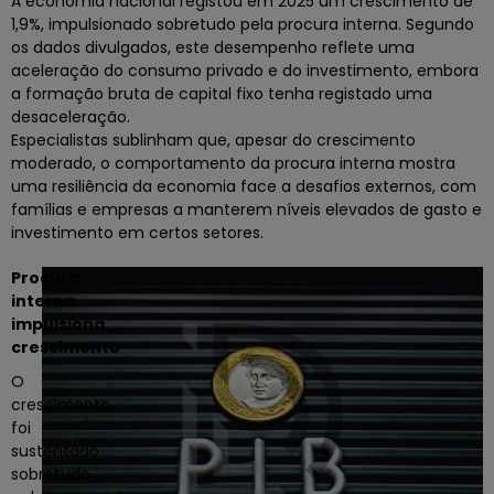
A economia nacional registou em 2025 um crescimento de
1,9%, impulsionado sobretudo pela procura interna. Segundo
os dados divulgados, este desempenho reflete uma
aceleração do consumo privado e do investimento, embora
a formação bruta de capital fixo tenha registado uma
desaceleração.
Especialistas sublinham que, apesar do crescimento
moderado, o comportamento da procura interna mostra
uma resiliência da economia face a desafios externos, com
famílias e empresas a manterem níveis elevados de gasto e
investimento em certos setores.
Procura
interna
impulsiona
crescimento
O
crescimento
foi
sustentado
sobretudo