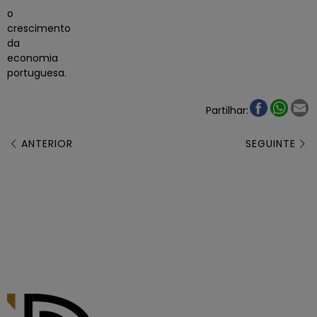
o
crescimento
da
economia
portuguesa.
What
E
Partilhar:
ANTERIOR
SEGUINTE