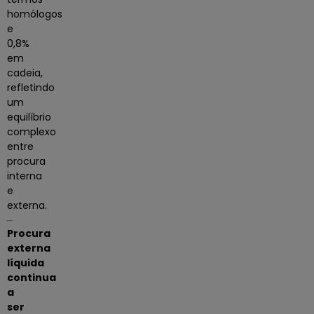
homólogos
e
0,8%
em
cadeia
,
refletindo
um
equilíbrio
complexo
entre
procura
interna
e
externa.
Procura
externa
líquida
continua
a
ser