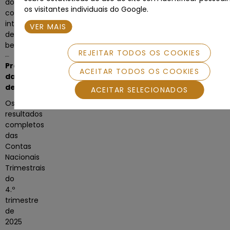
do
os visitantes individuais do Google.
comércio
internacional
VER MAIS
de
bens.
REJEITAR TODOS OS COOKIES
Próximos
ACEITAR TODOS OS COOKIES
dados
detalhados
ACEITAR SELECIONADOS
Os
resultados
completos
das
Contas
Nacionais
Trimestrais
do
4.º
trimestre
de
2025