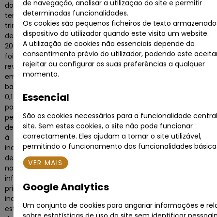
de navegação, analisar a utilizaçao do site e permitir
do
determinadas funcionalidades.
terceiro
Os cookies são pequenos ficheiros de texto armazenado
trimestre
dispositivo do utilizador quando este visita um website.
de
A utilização de cookies não essenciais depende do
2025
consentimento prévio do utilizador, podendo este aceitar
foi
rejeitar ou configurar as suas preferências a qualquer
revisto
momento.
em
baixa
Essencial
0,1
pontos
São os cookies necessários para a funcionalidade centra
percentuais
,
site. Sem estes cookies, o site não pode funcionar
devido
correctamente. Eles ajudam a tornar o site utilizável,
à
permitindo o funcionamento das funcionalidades básica
incorporação
de
VER MAIS
nova
informação
Google Analytics
primária,
incluindo
Um conjunto de cookies para angariar informações e rel
estatísticas
sobre estatísticas de uso do site sem identificar pessoa