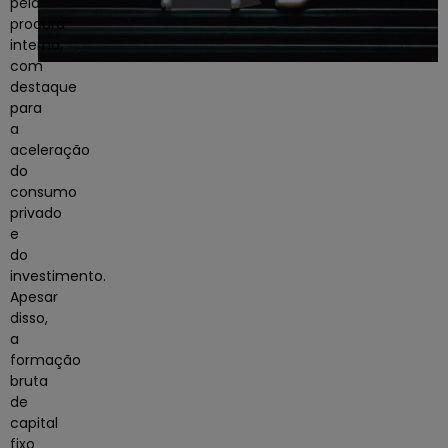
pela
procura
interna,
com
destaque
para
a
aceleração
do
consumo
privado
e
do
investimento
.
Apesar
disso,
a
formação
bruta
de
capital
fixo