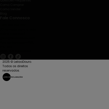
Questões Frequentes
Como Comprar
Como Vender
Blog
Fale Connosco
+351 938 524 202
(Chamada para a rede
móvel nacional)
geral@leilaodouro.com
Rua de Santiago nº85,
1º C. Esq.
4585-513 Rebordosa
2025 © LeilaoDouro.
Todos os direitos
reservados.