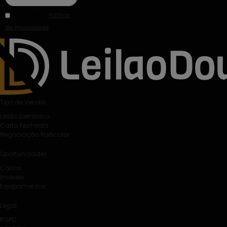
Li e aceito a
Política
de Privacidade
.
Tipo de Venda
Leilão Eletrónico
Carta Fechada
Negociação Particular
Oportunidades
Carros
Imóveis
Equipamentos
Legal
RGPD