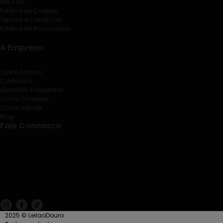
RAL E RLL
Política de Cookies
Termos e Condições
Política de Privacidade
A Empresa
Quem Somos
Contactos
Questões Frequentes
Como Comprar
Como Vender
Blog
Fale Connosco
+351 938 524 202
(Chamada para a rede
móvel nacional)
geral@leilaodouro.com
Rua de Santiago nº85,
1º C. Esq.
4585-513 Rebordosa
2025 © LeilaoDouro.