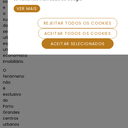
social
e
VER MAIS
a
sustentabilidade
REJEITAR TODOS OS COOKIES
dos
serviços
ACEITAR TODOS OS COOKIES
urbanos”,
explica
ACEITAR SELECIONADOS
um
economista
imobiliário.
O
fenómeno
não
é
exclusivo
do
Porto.
Grandes
centros
urbanos