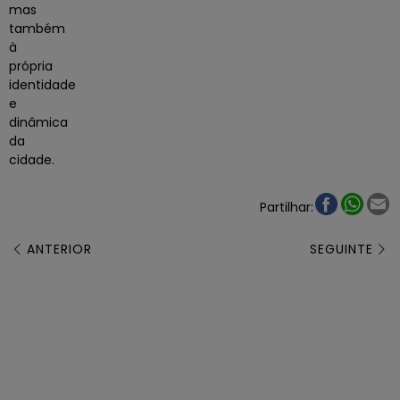
mas
também
à
própria
identidade
e
dinâmica
da
cidade.
What
E
Partilhar:
ANTERIOR
SEGUINTE