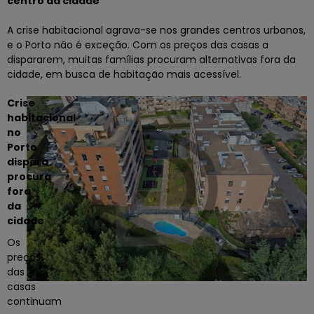
centro da cidade
A crise habitacional agrava-se nos grandes centros urbanos,
e o
Porto
não é exceção. Com os preços das casas a
dispararem, muitas famílias procuram alternativas fora da
cidade, em busca de habitação mais acessível.
Crise
habitacional
no
Porto
dispara
procura
fora
da
cidade
Os
preços
das
casas
continuam