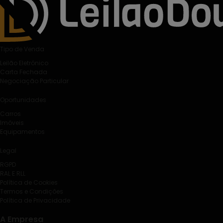
Tipo de Venda
Leilão Eletrónico
Carta Fechada
Negociação Particular
Oportunidades
Carros
Imóveis
Equipamentos
Legal
RGPD
RAL E RLL
Política de Cookies
Termos e Condições
Política de Privacidade
A Empresa