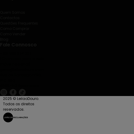
Quem Somos
Contactos
Questões Frequentes
Como Comprar
Como Vender
Blog
Fale Connosco
+351 938 524 202
(Chamada para a rede
móvel nacional)
geral@leilaodouro.com
Rua de Santiago nº85,
1º C. Esq.
4585-513 Rebordosa
2025 © LeilaoDouro.
Todos os direitos
reservados.