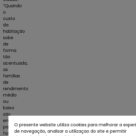
“Quando
o
custo
da
habitação
sobe
de
forma
tão
acentuada,
as
famílias
de
rendimento
médio
ou
baixo
são
empurradas
O presente website utiliza cookies para melhorar a exper
para
de navegação, analisar a utilizaçao do site e permitir
fora