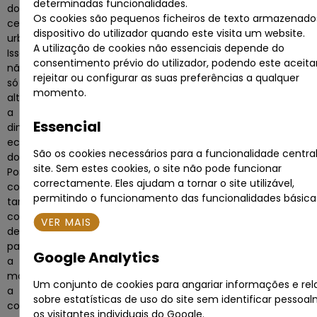
determinadas funcionalidades.
do
Os cookies são pequenos ficheiros de texto armazenado
centro
dispositivo do utilizador quando este visita um website.
urbano.
A utilização de cookies não essenciais depende do
Isso
consentimento prévio do utilizador, podendo este aceitar
não
rejeitar ou configurar as suas preferências a qualquer
só
momento.
altera
a
Essencial
dinâmica
económica
São os cookies necessários para a funcionalidade centra
do
site. Sem estes cookies, o site não pode funcionar
Porto,
correctamente. Eles ajudam a tornar o site utilizável,
como
permitindo o funcionamento das funcionalidades básica
também
coloca
VER MAIS
desafios
para
Google Analytics
a
mobilidade,
Um conjunto de cookies para angariar informações e rel
a
sobre estatísticas de uso do site sem identificar pessoa
coesão
os visitantes individuais do Google.